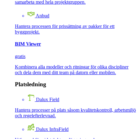
samarbeta med hela projektgruppen.
Anbud
Hantera processen för prissättning av pakker för ett
byggprojekt.
BIM Viewer
gratis
Kombinera alla modeller och ritningar för olika discipliner
och dela dem med ditt team på datorn eller mobilen.
Platsledning
Dalux Field
Hantera processer på plats såsom kvalitetskontroll, arbetsmiljö
och regelefterlevnad.
Dalux InfraField