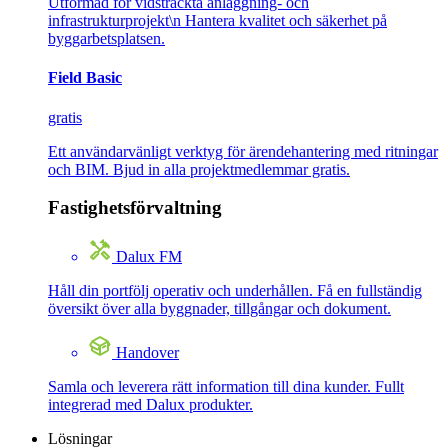
Utformad för vidsträckta anläggning- och
infrastrukturprojekt\n Hantera kvalitet och säkerhet på
byggarbetsplatsen.
Field Basic
gratis
Ett användarvänligt verktyg för ärendehantering med ritningar
och BIM. Bjud in alla projektmedlemmar gratis.
Fastighetsförvaltning
Dalux FM
Håll din portfölj operativ och underhållen. Få en fullständig
översikt över alla byggnader, tillgångar och dokument.
Handover
Samla och leverera rätt information till dina kunder. Fullt
integrerad med Dalux produkter.
Lösningar