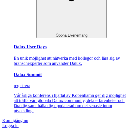
Öppna Evenemang
Dalux User Days
En unik möjlighet att nätverka med kollegor och lära sig av
branschexperter som använder Dalux.
Dalux Summit
registrera
Vår årliga konferens i hjärtat av Köpenhamn ger dig möjlighet
att träffa vårt globala Dalux-community, dela erfarenheter och
lära dig samt hålla dig uppdaterad om det senaste inom
utveckling.
Kom igång nu
Logga in