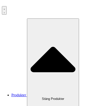
Hoppa
till
innehåll
Produkter
Stäng Produkter