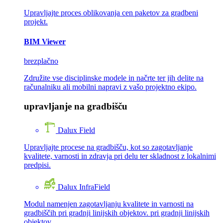
Upravljajte proces oblikovanja cen paketov za gradbeni
projekt.
BIM Viewer
brezplačno
Združite vse disciplinske modele in načrte ter jih delite na
računalniku ali mobilni napravi z vašo projektno ekipo.
upravljanje na gradbišču
Dalux Field
Upravljajte procese na gradbišču, kot so zagotavljanje
kvalitete, varnosti in zdravja pri delu ter skladnost z lokalnimi
predpisi.
Dalux InfraField
Modul namenjen zagotavljanju kvalitete in varnosti na
gradbiščih pri gradnji linijskih objektov. pri gradnji linijskih
objektov.