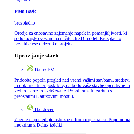
Field Basic
brezplačno
Orodje za enostavno zajemanje napak in pomanjkljivosti, ki
so lokacijsko vezane na načrte ali 3D model. Brezplačno
povabite vse deležnike projekta.
Upravljanje stavb
Dalux FM
Pridobite popoln pregled nad vsemi vašimi stavbami, sredstvi
in dokumenti ter poskrbite, da bodo vaše stavbe operativne in
vedno ustrezno vzdrževane. Popolnoma integriran s
preostalimi Daluxovimi moduli.
Handover
Zberite in posredujte ustrezne informacije stranki. Popolnoma
integriran z Dalux izdelki.