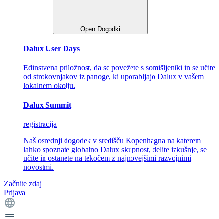
Open Dogodki
Dalux User Days
Edinstvena priložnost, da se povežete s somišljeniki in se učite
od strokovnjakov iz panoge, ki uporabljajo Dalux v vašem
lokalnem okolju.
Dalux Summit
registracija
Naš osrednji dogodek v središču Kopenhagna na katerem
lahko spoznate globalno Dalux skupnost, delite izkušnje, se
učite in ostanete na tekočem z najnovejšimi razvojnimi
novostmi.
Začnite zdaj
Prijava