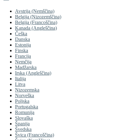
Avstrija (Nemščina)
Belgija (Nizozemščina)
Belgija (Francoščina)
Kanada (Angleščina)
Češka
Danska
Estonija
Finska
Francija
Nemčija
Madžarska
Irska (Angleščina)
Italija
Litva
Nizozemska
Norveška
Poljska
Portugalska
Romunija
Slovaška
Španija
Švedska
Švica (Francoščina)