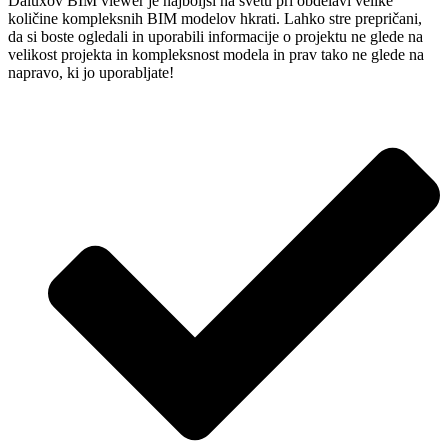
Daluxov BIM viewer je najboljši na svetu pri obdelavi velike
količine kompleksnih BIM modelov hkrati. Lahko stre prepričani,
da si boste ogledali in uporabili informacije o projektu ne glede na
velikost projekta in kompleksnost modela in prav tako ne glede na
napravo, ki jo uporabljate!