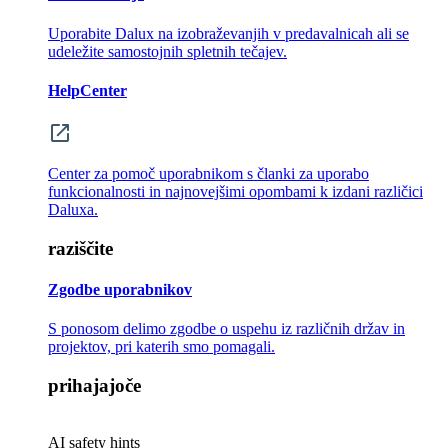
Uporabite Dalux na izobraževanjih v predavalnicah ali se
udeležite samostojnih spletnih tečajev.
HelpCenter
Center za pomoč uporabnikom s članki za uporabo
funkcionalnosti in najnovejšimi opombami k izdani različici
Daluxa.
raziščite
Zgodbe uporabnikov
S ponosom delimo zgodbe o uspehu iz različnih držav in
projektov, pri katerih smo pomagali.
prihajajoče
AI safety hints