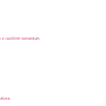
 o različnih tematikah.
aluxa.