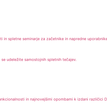
i in spletne seminarje za začetnike in napredne uporabnike
 se udeležite samostojnih spletnih tečajev.
cionalnosti in najnovejšimi opombami k izdani različici D