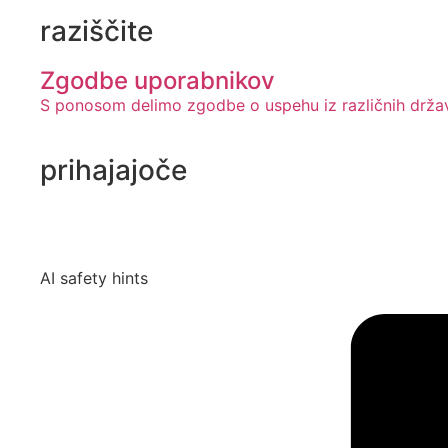
raziščite
Zgodbe uporabnikov
S ponosom delimo zgodbe o uspehu iz različnih držav 
prihajajoče
AI safety hints