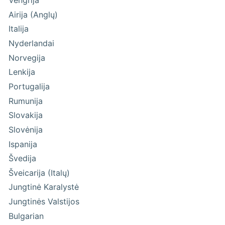
Vengrija
Airija (Anglų)
Italija
Nyderlandai
Norvegija
Lenkija
Portugalija
Rumunija
Slovakija
Slovėnija
Ispanija
Švedija
Šveicarija (Italų)
Jungtinė Karalystė
Jungtinės Valstijos
Bulgarian