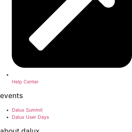
Help Center
events
Dalux Summit
Dalux User Days
about dalux