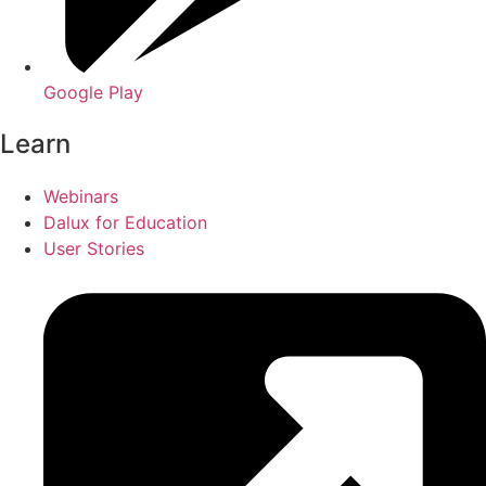
Google Play
Learn
Webinars
Dalux for Education
User Stories