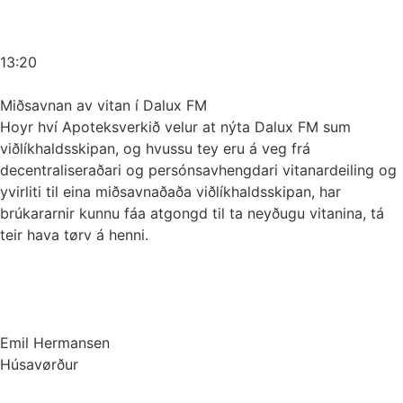
13:20
Miðsavnan av vitan í Dalux FM
Hoyr hví Apoteksverkið velur at nýta Dalux FM sum
viðlíkhaldsskipan, og hvussu tey eru á veg frá
decentraliseraðari og persónsavhengdari vitanardeiling og
yvirliti til eina miðsavnaðaða viðlíkhaldsskipan, har
brúkararnir kunnu fáa atgongd til ta neyðugu vitanina, tá
teir hava tørv á henni.
Emil Hermansen
Húsavørður