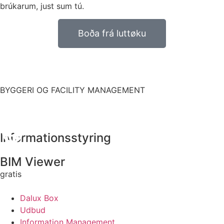
brúkarum, just sum tú.
Boða frá luttøku
BYGGERI OG FACILITY MANAGEMENT
Informationsstyring
BIM Viewer
gratis
Dalux Box
Udbud
Information Management