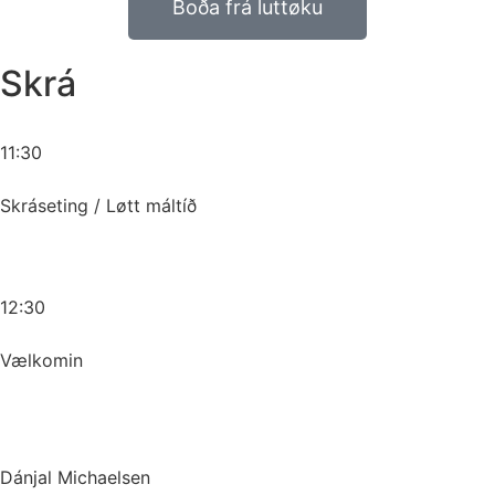
Boða frá luttøku
Skrá
11:30
Skráseting / Løtt máltíð
12:30
Vælkomin
Dánjal Michaelsen