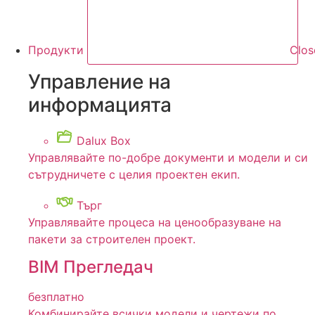
Продукти
Clo
Управление на
информацията
Dalux Box
Управлявайте по-добре документи и модели и си
сътрудничете с целия проектен екип.
Търг
Управлявайте процеса на ценообразуване на
пакети за строителен проект.
BIM Прегледач
безплатно
Комбинирайте всички модели и чертежи по