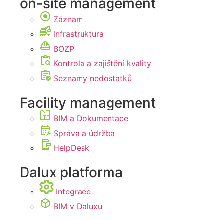
on-site management
Záznam
Infrastruktura
BOZP
Kontrola a zajištění kvality
Seznamy nedostatků
Facility management
BIM a Dokumentace
Správa a údržba
HelpDesk
Dalux platforma
Integrace
BIM v Daluxu