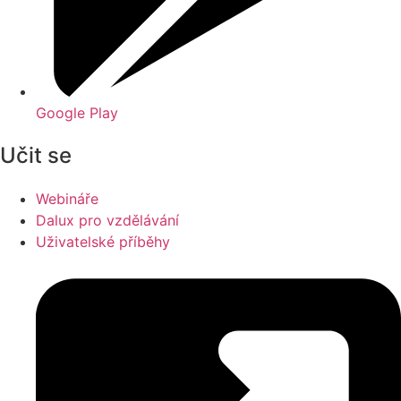
Google Play
Učit se
Webináře
Dalux pro vzdělávání
Uživatelské příběhy