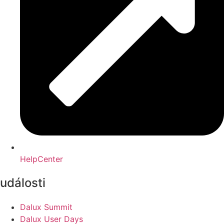
HelpCenter
události
Dalux Summit
Dalux User Days