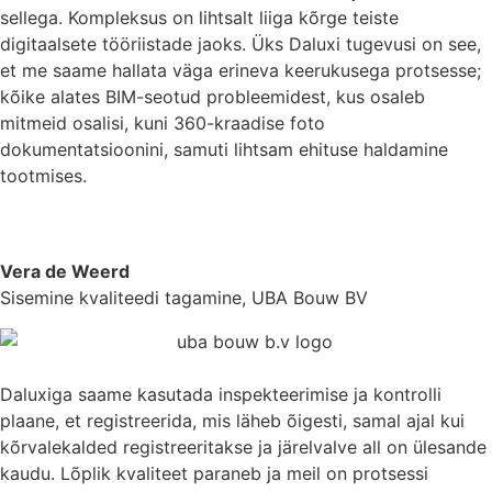
sellega. Kompleksus on lihtsalt liiga kõrge teiste
digitaalsete tööriistade jaoks. Üks Daluxi tugevusi on see,
et me saame hallata väga erineva keerukusega protsesse;
kõike alates BIM-seotud probleemidest, kus osaleb
mitmeid osalisi, kuni 360-kraadise foto
dokumentatsioonini, samuti lihtsam ehituse haldamine
tootmises.
Vera de Weerd
Sisemine kvaliteedi tagamine, UBA Bouw BV
Daluxiga saame kasutada inspekteerimise ja kontrolli
plaane, et registreerida, mis läheb õigesti, samal ajal kui
kõrvalekalded registreeritakse ja järelvalve all on ülesande
kaudu. Lõplik kvaliteet paraneb ja meil on protsessi