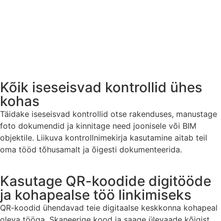
Kõik iseseisvad kontrollid ühes
kohas
Täidake iseseisvad kontrollid otse rakenduses, manustage
foto dokumendid ja kinnitage need joonisele või BIM
objektile. Liikuva kontrollnimekirja kasutamine aitab teil
oma tööd tõhusamalt ja õigesti dokumenteerida.
Kasutage QR-koodide digitööde
ja kohapealse töö linkimiseks
QR-koodid ühendavad teie digitaalse keskkonna kohapeal
oleva tööga. Skaneerige kood ja saage ülevaade kõigist