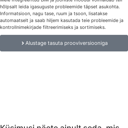
hõlpsalt leida igasuguste probleemide täpset asukohta.
Informatsioon, nagu tase, ruum ja tsoon, lisatakse
automaatselt ja saab hiljem kasutada teie probleemide ja
kontrollnimekirjade filtreerimiseks ja sortimiseks.
Alustage tasuta prooviversiooniga
Küsimusi näete ainult seda, mis