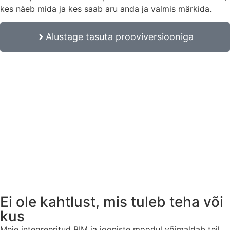
kes näeb mida ja kes saab aru anda ja valmis märkida.
Alustage tasuta prooviversiooniga
Ei ole kahtlust, mis tuleb teha või
kus
Meie integreeritud BIM ja jooniste moodul võimaldab teil